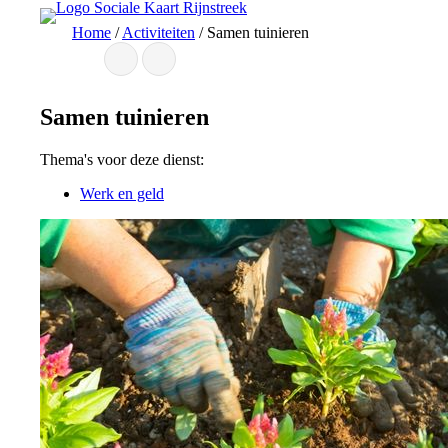
Ga
Home
/
Activiteiten
/
Samen tuinieren
naar
de
inhoud
Samen tuinieren
Thema's voor deze dienst:
Werk en geld