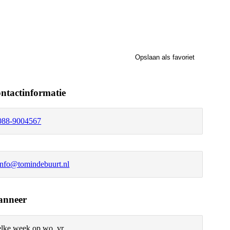
Opslaan als favoriet
ntactinformatie
088-9004567
info@tomindebuurt.nl
nneer
elke week op wo, vr