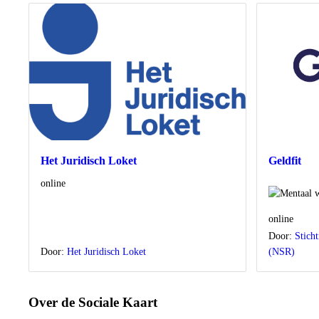
Het Juridisch Loket
Geldfit
Locatie
online
Locatie
online
Door:
Stich
Door:
Het Juridisch Loket
(NSR)
Over de Sociale Kaart