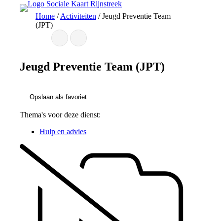
Ga
Home
/
Activiteiten
/
Jeugd Preventie Team
naar
(JPT)
de
inhoud
Jeugd Preventie Team (JPT)
Opslaan als favoriet
Thema's voor deze dienst:
Hulp en advies