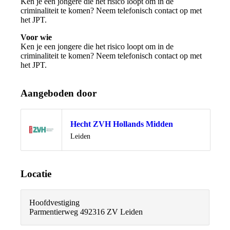
Ken je een jongere die het risico loopt om in de
criminaliteit te komen? Neem telefonisch contact op met
het JPT.
Voor wie
Ken je een jongere die het risico loopt om in de
criminaliteit te komen? Neem telefonisch contact op met
het JPT.
Aangeboden door
Hecht ZVH Hollands Midden
Locatie
Leiden
Locatie
Hoofdvestiging
Parmentierweg 49
2316 ZV Leiden