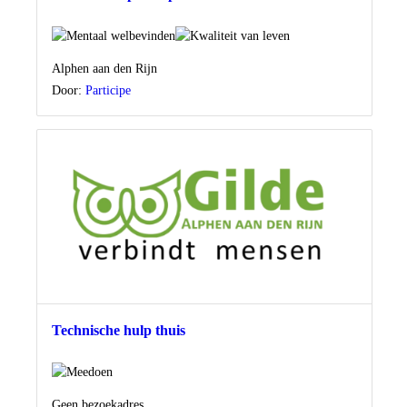
Locatie
Alphen aan den Rijn
Door:
Participe
Technische hulp thuis
Locatie
Geen bezoekadres